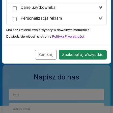
602 608 323
Dane użytkownika
+48 22 467 12 16
Personalizacja reklam
biuro@basse.pl
Możesz zmienić swoje wybory w dowolnym momencie.
Dowiedz się więcej na stronie
Polityka Prywatności
.
BASSE Sp. z o.o.
Cząstków Mazowiecki 10
05-152 Czosnów
Zamknij
Zaakceptuj Wszystkie
Napisz do nas